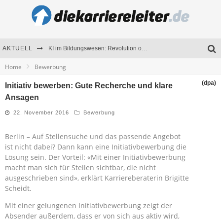
AKTUELL
KI im Bildungswesen: Revolution oder Risiko für Schulen und Universitäten?
Home
Bewerbung
Bewerben 2026: Was sich verändert hat
(dpa)
Initiativ bewerben: Gute Recherche und klare
Seminare als Motivationsmotor – Wie Weiterbildung Mitarbeiter nachhaltig begeistert
Ansagen
Mitarbeitenden-Schulungen erfolgreich planen – Ratgeber für Unternehmen
22. November 2016
Bewerbung
Berlin – Auf Stellensuche und das passende Angebot
ist nicht dabei? Dann kann eine Initiativbewerbung die
Lösung sein. Der Vorteil: «Mit einer Initiativbewerbung
macht man sich für Stellen sichtbar, die nicht
ausgeschrieben sind», erklärt Karriereberaterin Brigitte
Scheidt.
Mit einer gelungenen Initiativbewerbung zeigt der
Absender außerdem, dass er von sich aus aktiv wird,