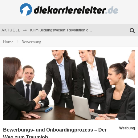
KI im Bildungswesen: Revolution oder Risiko für Schulen und Universitäten?
AKTUELL
Bewerben 2026: Was sich verändert hat
Home
Bewerbung
Seminare als Motivationsmotor – Wie Weiterbildung Mitarbeiter nachhaltig begeistert
Mitarbeitenden-Schulungen erfolgreich planen – Ratgeber für Unternehmen
Werbung
Bewerbungs- und Onboardingprozess – Der
Weg zum Traumjob