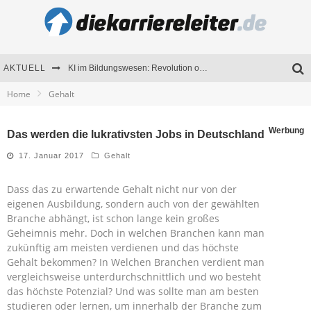
AKTUELL
KI im Bildungswesen: Revolution oder Risiko für Schulen und Universitäten?
Home
Gehalt
Bewerben 2026: Was sich verändert hat
Seminare als Motivationsmotor – Wie Weiterbildung Mitarbeiter nachhaltig begeistert
Werbung
Das werden die lukrativsten Jobs in Deutschland
Mitarbeitenden-Schulungen erfolgreich planen – Ratgeber für Unternehmen
17. Januar 2017
Gehalt
Dass das zu erwartende Gehalt nicht nur von der
eigenen Ausbildung, sondern auch von der gewählten
Branche abhängt, ist schon lange kein großes
Geheimnis mehr. Doch in welchen Branchen kann man
zukünftig am meisten verdienen und das höchste
Gehalt bekommen? In Welchen Branchen verdient man
vergleichsweise unterdurchschnittlich und wo besteht
das höchste Potenzial? Und was sollte man am besten
studieren oder lernen, um innerhalb der Branche zum