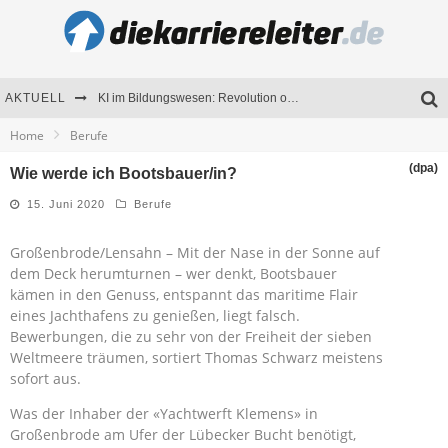
AKTUELL
KI im Bildungswesen: Revolution oder Risiko für Schulen und Universitäten?
Home
Berufe
Bewerben 2026: Was sich verändert hat
(dpa)
Wie werde ich Bootsbauer/in?
Seminare als Motivationsmotor – Wie Weiterbildung Mitarbeiter nachhaltig begeistert
15. Juni 2020
Berufe
Mitarbeitenden-Schulungen erfolgreich planen – Ratgeber für Unternehmen
Großenbrode/Lensahn – Mit der Nase in der Sonne auf
dem Deck herumturnen – wer denkt, Bootsbauer
kämen in den Genuss, entspannt das maritime Flair
eines Jachthafens zu genießen, liegt falsch.
Bewerbungen, die zu sehr von der Freiheit der sieben
Weltmeere träumen, sortiert Thomas Schwarz meistens
sofort aus.
Was der Inhaber der «Yachtwerft Klemens» in
Großenbrode am Ufer der Lübecker Bucht benötigt,