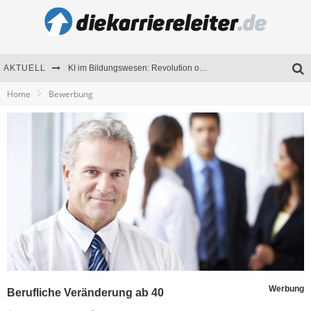
AKTUELL
KI im Bildungswesen: Revolution oder Risiko für Schulen und Universitäten?
Home
Bewerbung
Bewerben 2026: Was sich verändert hat
Seminare als Motivationsmotor – Wie Weiterbildung Mitarbeiter nachhaltig begeistert
Mitarbeitenden-Schulungen erfolgreich planen – Ratgeber für Unternehmen
Werbung
Berufliche Veränderung ab 40