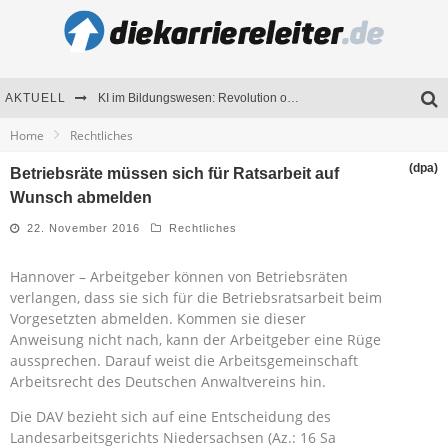
AKTUELL
KI im Bildungswesen: Revolution oder Risiko für Schulen und Universitäten?
Home
Rechtliches
Bewerben 2026: Was sich verändert hat
(dpa)
Betriebsräte müssen sich für Ratsarbeit auf
Seminare als Motivationsmotor – Wie Weiterbildung Mitarbeiter nachhaltig begeistert
Wunsch abmelden
Mitarbeitenden-Schulungen erfolgreich planen – Ratgeber für Unternehmen
22. November 2016
Rechtliches
Hannover – Arbeitgeber können von Betriebsräten
verlangen, dass sie sich für die Betriebsratsarbeit beim
Vorgesetzten abmelden. Kommen sie dieser
Anweisung nicht nach, kann der Arbeitgeber eine Rüge
aussprechen. Darauf weist die Arbeitsgemeinschaft
Arbeitsrecht des Deutschen Anwaltvereins hin.
Die DAV bezieht sich auf eine Entscheidung des
Landesarbeitsgerichts Niedersachsen (Az.: 16 Sa