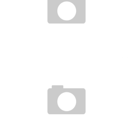
BEHALTE ICH MEINEN JOB, WENN ICH INS GEFÄNGNIS
KOMME?
11. September 2018
BELEIDIGUNG DES CHEFS MIT EMOTICONS RECHTFERTIGT
ABMAHNUNG