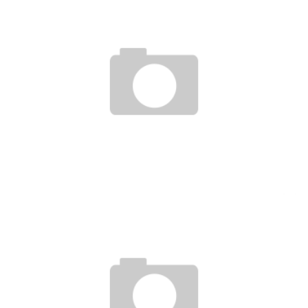
DÜRFEN ARBEITNEHMER AUCH OHNE ARBEITSVERTRAG
ARBEITEN?
12. November 2018