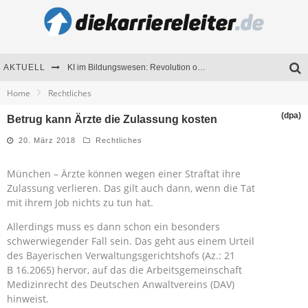
AKTUELL
KI im Bildungswesen: Revolution oder Risiko für Schulen und Universitäten?
Home
Rechtliches
Bewerben 2026: Was sich verändert hat
(dpa)
Betrug kann Ärzte die Zulassung kosten
Seminare als Motivationsmotor – Wie Weiterbildung Mitarbeiter nachhaltig begeistert
20. März 2018
Rechtliches
Mitarbeitenden-Schulungen erfolgreich planen – Ratgeber für Unternehmen
München – Ärzte können wegen einer Straftat ihre
Zulassung verlieren. Das gilt auch dann, wenn die Tat
mit ihrem Job nichts zu tun hat.
Allerdings muss es dann schon ein besonders
schwerwiegender Fall sein. Das geht aus einem Urteil
des Bayerischen Verwaltungsgerichtshofs (Az.: 21
B 16.2065) hervor, auf das die Arbeitsgemeinschaft
Medizinrecht des Deutschen Anwaltvereins (DAV)
hinweist.