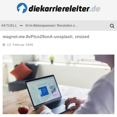
AKTUELL
KI im Bildungswesen: Revolution oder Risiko für Schulen und Universitäten?
Bewerben 2026: Was sich verändert hat
magnet-me-8vPico29onA-unsplash_resized
13. Februar 2026
Seminare als Motivationsmotor – Wie Weiterbildung Mitarbeiter nachhaltig begeistert
Mitarbeitenden-Schulungen erfolgreich planen – Ratgeber für Unternehmen