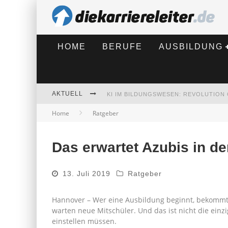
HOME
BERUFE
AUSBILDUNG
AKTUELL
Home
Ratgeber
BEWERBEN 2026: WAS SICH VERÄNDE
Das erwartet Azubis in d
13. Juli 2019
Ratgeber
Hannover – Wer eine Ausbildung beginnt, bekommt 
warten neue Mitschüler. Und das ist nicht die einz
einstellen müssen.