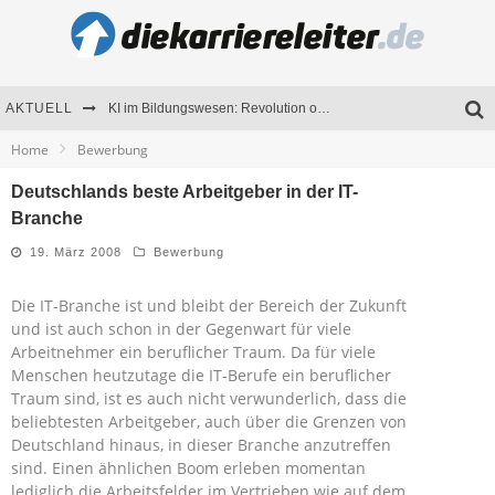
AKTUELL
KI im Bildungswesen: Revolution oder Risiko für Schulen und Universitäten?
Home
Bewerbung
Bewerben 2026: Was sich verändert hat
Deutschlands beste Arbeitgeber in der IT-
Seminare als Motivationsmotor – Wie Weiterbildung Mitarbeiter nachhaltig begeistert
Branche
Mitarbeitenden-Schulungen erfolgreich planen – Ratgeber für Unternehmen
19. März 2008
Bewerbung
Die IT-Branche ist und bleibt der Bereich der Zukunft
und ist auch schon in der Gegenwart für viele
Arbeitnehmer ein beruflicher Traum. Da für viele
Menschen heutzutage die IT-Berufe ein beruflicher
Traum sind, ist es auch nicht verwunderlich, dass die
beliebtesten Arbeitgeber, auch über die Grenzen von
Deutschland hinaus, in dieser Branche anzutreffen
sind. Einen ähnlichen Boom erleben momentan
lediglich die Arbeitsfelder im Vertrieben wie auf dem