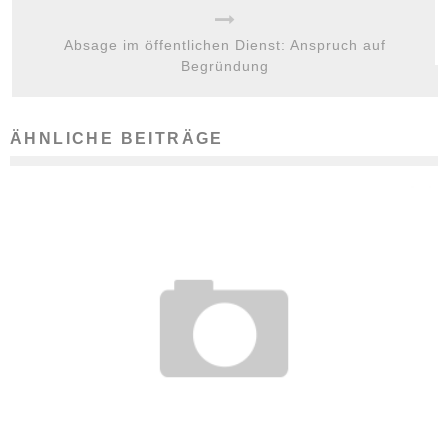
Absage im öffentlichen Dienst: Anspruch auf
Begründung
ÄHNLICHE BEITRÄGE
WITWENRENTE KANN BEI GROSSEM ALTERSUNTERSCHIED G
EKÜRZT WERDEN
22. November 2016