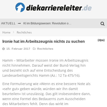
AKTUELL
KI im Bildungswesen: Revolution oder Risiko für Schulen und Universitäten?
Home
Rechtliches
Bewerben 2026: Was sich verändert hat
(dpa)
Ironie hat im Arbeitszeugnis nichts zu suchen
Seminare als Motivationsmotor – Wie Weiterbildung Mitarbeiter nachhaltig begeistert
15. Februar 2017
Rechtliches
Mitarbeitenden-Schulungen erfolgreich planen – Ratgeber für Unternehmen
Hamm – Mitarbeiter müssen Ironie im Arbeitszeugnis
nicht hinnehmen. Darauf weist der Bund-Verlag hin
und bezieht sich auf eine Entscheidung des
Landesarbeitsgerichts Hamm (Az.: 12 Ta 475/16).
Eine Formulierung wie «Wenn es eine bessere Note als
«sehr gut» geben würde, würden wir ihn damit
beurteilen» ist unzulässig. Das gilt insbesondere dann,
wenn eine Formel des Bedauerns zum Ausscheiden
des Mitarbeiters fehlt. Denn das wirkt im