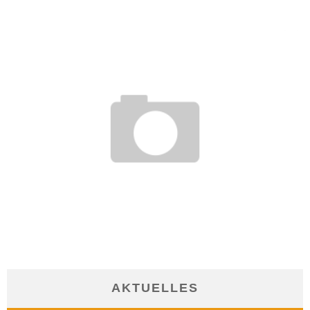
WENIGER ALS 17 GRAD AM ARBEITSPLATZ SIND UNZULÄSSIG
8. April 2020
AKTUELLES