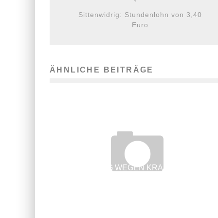
Sittenwidrig: Stundenlohn von 3,40
Euro
ÄHNLICHE BEITRÄGE
KÜNDIGUNG WEGEN KRANKHEIT HAT
HOHE HÜRDEN
15. Mai 2017