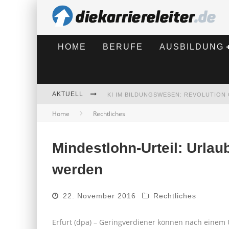
HOME
BERUFE
AUSBILDUNG
AKTUELL
Home
Rechtliches
BEWERBEN 2026: WAS SICH VERÄNDE
Mindestlohn-Urteil: Urlau
werden
22. November 2016
Rechtliches
Erfurt (dpa) – Geringverdiener können nach einem 