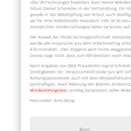
«Die Verrechnungen bewirken, dass meine Mandanti
Simon Daniel Schmedes in der Verhandlung. Für ih
gerade in der Bekämpfung von Armut, auch künftig
vor für eine Vollzeitstelle monatlich 1391,36 brut
monatlichen Sonderzahlungen käme sie brutto auf 
Der Anwalt der Klinik-Servicegesellschaft, Alexan
würde alle Ansprüche aus dem Arbeitsvertrag erfül
8,50 einhalten. «Der Klägerin wird nichts wegge
Gesetz sage nicht, dass zum Mindestlohn noch etwa
Nach Angaben von BAG-Präsidentin Ingrid Schmidt 
Streitigkeiten vor. Voraussichtlich Ende Juni will s
Rettungsassistenten auch mit dem Mindestlohnansp
beschäftigen. Nach Meinung des Bonner Arbeitsrech
Mindestlohngesetz
unnötig kompliziert, voller Wid
Fotocredits: Arno Burgi