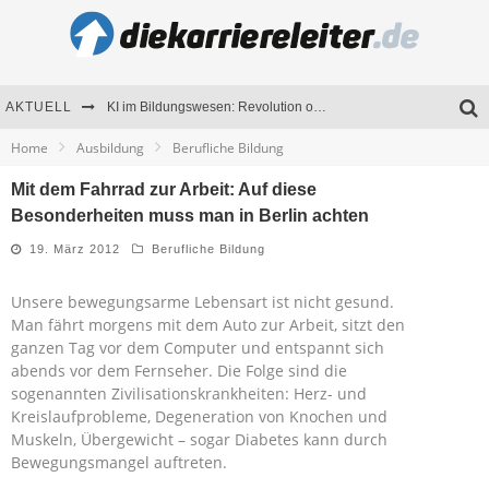
AKTUELL
KI im Bildungswesen: Revolution oder Risiko für Schulen und Universitäten?
Home
Ausbildung
Berufliche Bildung
Bewerben 2026: Was sich verändert hat
Mit dem Fahrrad zur Arbeit: Auf diese
Seminare als Motivationsmotor – Wie Weiterbildung Mitarbeiter nachhaltig begeistert
Besonderheiten muss man in Berlin achten
Mitarbeitenden-Schulungen erfolgreich planen – Ratgeber für Unternehmen
19. März 2012
Berufliche Bildung
Unsere bewegungsarme Lebensart ist nicht gesund.
Man fährt morgens mit dem Auto zur Arbeit, sitzt den
ganzen Tag vor dem Computer und entspannt sich
abends vor dem Fernseher. Die Folge sind die
sogenannten Zivilisationskrankheiten: Herz- und
Kreislaufprobleme, Degeneration von Knochen und
Muskeln, Übergewicht – sogar Diabetes kann durch
Bewegungsmangel auftreten.