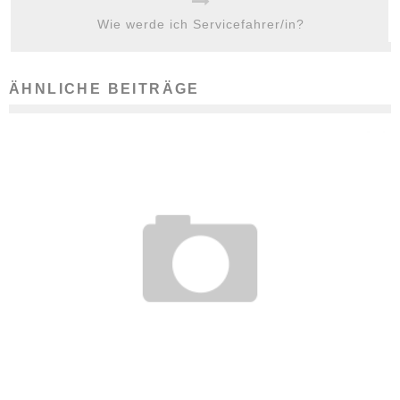
Wie werde ich Servicefahrer/in?
ÄHNLICHE BEITRÄGE
DARF ICH MEIN DIENSTHANDY AUCH PRIVAT NUTZEN?
18. Juni 2018