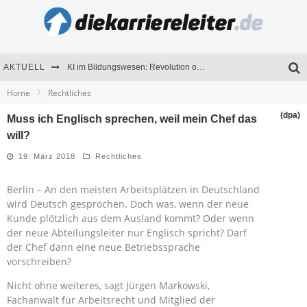
AKTUELL
KI im Bildungswesen: Revolution oder Risiko für Schulen und Universitäten?
Home
Rechtliches
Bewerben 2026: Was sich verändert hat
(dpa)
Muss ich Englisch sprechen, weil mein Chef das
Seminare als Motivationsmotor – Wie Weiterbildung Mitarbeiter nachhaltig begeistert
will?
Mitarbeitenden-Schulungen erfolgreich planen – Ratgeber für Unternehmen
19. März 2018
Rechtliches
Berlin – An den meisten Arbeitsplätzen in Deutschland
wird Deutsch gesprochen. Doch was, wenn der neue
Kunde plötzlich aus dem Ausland kommt? Oder wenn
der neue Abteilungsleiter nur Englisch spricht? Darf
der Chef dann eine neue Betriebssprache
vorschreiben?
Nicht ohne weiteres, sagt Jürgen Markowski,
Fachanwalt für Arbeitsrecht und Mitglied der