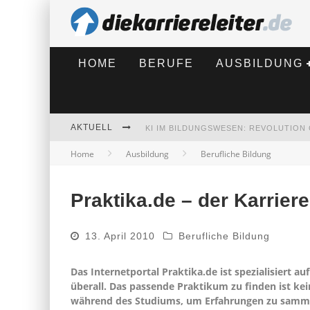
HOME
BERUFE
AUSBILDUNG
AKTUELL
Home
Ausbildung
Berufliche Bildung
BEWERBEN 2026: WAS SICH VERÄNDE
Praktika.de – der Karriere
13. April 2010
Berufliche Bildung
Das Internetportal Praktika.de ist spezialisiert a
überall. Das passende Praktikum zu finden ist ke
während des Studiums, um Erfahrungen zu sammeln