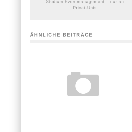
Studium Eventmanagement – nur an
Privat-Unis
ÄHNLICHE BEITRÄGE
STUDIUM DER SOZIOLOGIE
29. März 2010