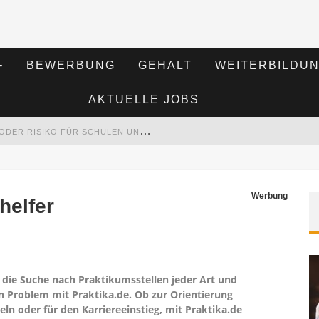
BEWERBUNG
GEHALT
WEITERBILDU
AKTUELLE JOBS
K
I IM BILDUNGSWESEN: REVOLUTION ODER RISIKO FÜR SCHULEN UND UNIVERSITÄTEN?
RT HAT
S
EMINARE ALS MOTIVATIONSMOTOR – WIE WEITERBILDUNG MITARBEITER NACHHALTIG BEGEISTERT
Werbung
helfer
M
ITARBEITENDEN-SCHULUNGEN ERFOLGREICH PLANEN – RATGEBER FÜR UNTERNEHMEN
uf die Suche nach Praktikumsstellen jeder Art und
in Problem mit Praktika.de. Ob zur Orientierung
 oder für den Karriereeinstieg, mit Praktika.de