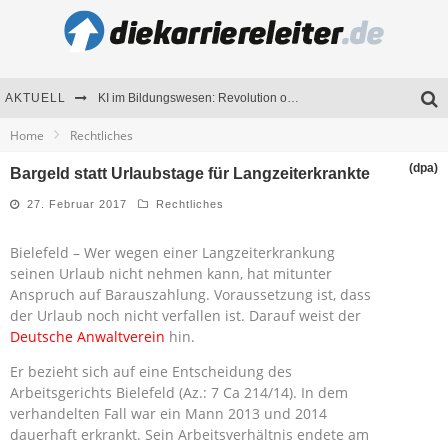
AKTUELL
KI im Bildungswesen: Revolution oder Risiko für Schulen und Universitäten?
Home
Rechtliches
Bewerben 2026: Was sich verändert hat
(dpa)
Bargeld statt Urlaubstage für Langzeiterkrankte
Seminare als Motivationsmotor – Wie Weiterbildung Mitarbeiter nachhaltig begeistert
27. Februar 2017
Rechtliches
Mitarbeitenden-Schulungen erfolgreich planen – Ratgeber für Unternehmen
Bielefeld – Wer wegen einer Langzeiterkrankung
seinen Urlaub nicht nehmen kann, hat mitunter
Anspruch auf Barauszahlung. Voraussetzung ist, dass
der Urlaub noch nicht verfallen ist. Darauf weist der
Deutsche Anwaltverein
hin.
Er bezieht sich auf eine Entscheidung des
Arbeitsgerichts Bielefeld (Az.: 7 Ca 214/14). In dem
verhandelten Fall war ein Mann 2013 und 2014
dauerhaft erkrankt. Sein Arbeitsverhältnis endete am