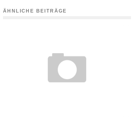
ÄHNLICHE BEITRÄGE
KÜNDIGUNG RECHTMÄSSIG: AUTOHÄNDLER IN ILLEGALEM A
UTORENNEN
22. November 2016