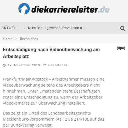
AKTUELL
KI im Bildungswesen: Revolution oder Risiko für Schulen und Universitäten?
Home
Rechtliches
Bewerben 2026: Was sich verändert hat
(dpa)
Entschädigung nach Videoüberwachung am
Seminare als Motivationsmotor – Wie Weiterbildung Mitarbeiter nachhaltig begeistert
Arbeitsplatz
Mitarbeitenden-Schulungen erfolgreich planen – Ratgeber für Unternehmen
12. November 2019
Rechtliches
Frankfurt/Main/Rostock – Arbeitnehmer müssen eine
Videoüberwachung seitens des Arbeitgebers nicht
hinnehmen. Unter Umständen steht Beschäftigten
sogar eine Entschädigung zu, wenn der Arbeitgeber
Videokameras zur Überwachung installiert.
Das zeigt ein Urteil des Landesarbeitsgerichts
Mecklenburg-Vorpommern (Az.: 2 Sa 214/18), auf das
der Bund-Verlag verweist.