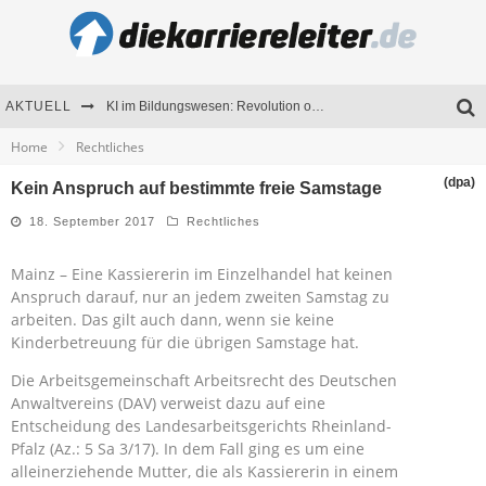
AKTUELL
KI im Bildungswesen: Revolution oder Risiko für Schulen und Universitäten?
Home
Rechtliches
Bewerben 2026: Was sich verändert hat
(dpa)
Kein Anspruch auf bestimmte freie Samstage
Seminare als Motivationsmotor – Wie Weiterbildung Mitarbeiter nachhaltig begeistert
18. September 2017
Rechtliches
Mitarbeitenden-Schulungen erfolgreich planen – Ratgeber für Unternehmen
Mainz – Eine Kassiererin im Einzelhandel hat keinen
Anspruch darauf, nur an jedem zweiten Samstag zu
arbeiten. Das gilt auch dann, wenn sie keine
Kinderbetreuung für die übrigen Samstage hat.
Die Arbeitsgemeinschaft Arbeitsrecht des Deutschen
Anwaltvereins (DAV) verweist dazu auf eine
Entscheidung des Landesarbeitsgerichts Rheinland-
Pfalz (Az.: 5 Sa 3/17). In dem Fall ging es um eine
alleinerziehende Mutter, die als Kassiererin in einem