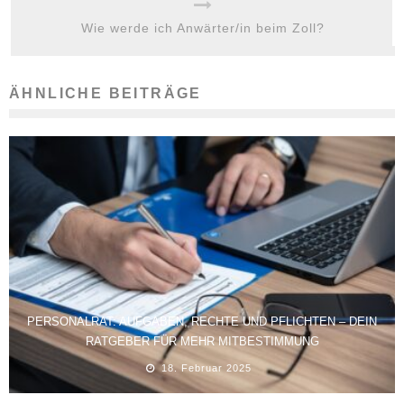
Wie werde ich Anwärter/in beim Zoll?
ÄHNLICHE BEITRÄGE
PERSONALRAT: AUFGABEN, RECHTE UND PFLICHTEN – DEIN
RATGEBER FÜR MEHR MITBESTIMMUNG
18. Februar 2025