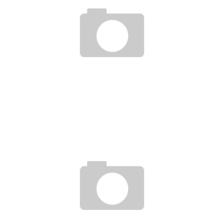
KOMME ICH FRÜHER AUS EINER LANGEN KÜNDIGUNGSFRIST
RAUS?
12. Februar 2018
KINDERZUSCHLAG BEI ABFINDUNG NICHT VON STEUERKLASSE