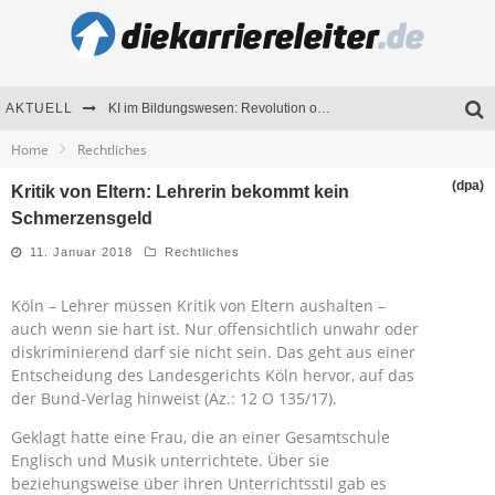
AKTUELL
KI im Bildungswesen: Revolution oder Risiko für Schulen und Universitäten?
Home
Rechtliches
Bewerben 2026: Was sich verändert hat
(dpa)
Kritik von Eltern: Lehrerin bekommt kein
Seminare als Motivationsmotor – Wie Weiterbildung Mitarbeiter nachhaltig begeistert
Schmerzensgeld
Mitarbeitenden-Schulungen erfolgreich planen – Ratgeber für Unternehmen
11. Januar 2018
Rechtliches
Köln – Lehrer müssen Kritik von Eltern aushalten –
auch wenn sie hart ist. Nur offensichtlich unwahr oder
diskriminierend darf sie nicht sein. Das geht aus einer
Entscheidung des Landesgerichts Köln hervor, auf das
der Bund-Verlag hinweist (Az.: 12 O 135/17).
Geklagt hatte eine Frau, die an einer Gesamtschule
Englisch und Musik unterrichtete. Über sie
beziehungsweise über ihren Unterrichtsstil gab es