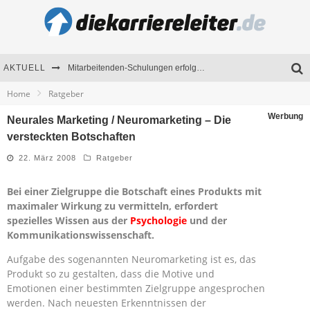
AKTUELL
Mitarbeitenden-Schulungen erfolgreich planen – Ratgeber für Unternehmen
Home
Ratgeber
KI im Bildungswesen: Revolution oder Risiko für Schulen und Universitäten?
Werbung
Neurales Marketing / Neuromarketing – Die
Bewerben 2026: Was sich verändert hat
versteckten Botschaften
Seminare als Motivationsmotor – Wie Weiterbildung Mitarbeiter nachhaltig begeistert
22. März 2008
Ratgeber
Bei einer Zielgruppe die Botschaft eines Produkts mit
maximaler Wirkung zu vermitteln, erfordert
spezielles Wissen aus der
Psychologie
und der
Kommunikationswissenschaft.
Aufgabe des sogenannten Neuromarketing ist es, das
Produkt so zu gestalten, dass die Motive und
Emotionen einer bestimmten Zielgruppe angesprochen
werden. Nach neuesten Erkenntnissen der