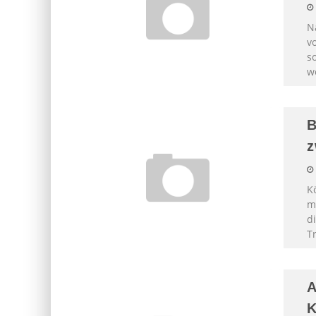
N
vo
s
w
B
z
Kö
m
d
T
A
K