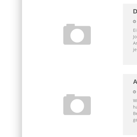
D
E
J
A
j
A
W
h
Be
g