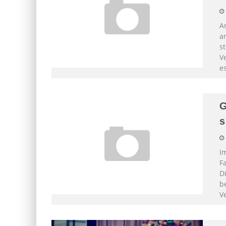
A
a
s
V
e
G
s
I
F
D
b
V