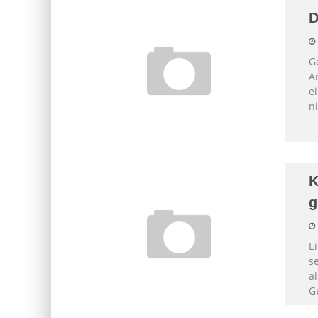
D
G
A
e
n
K
g
E
s
a
G