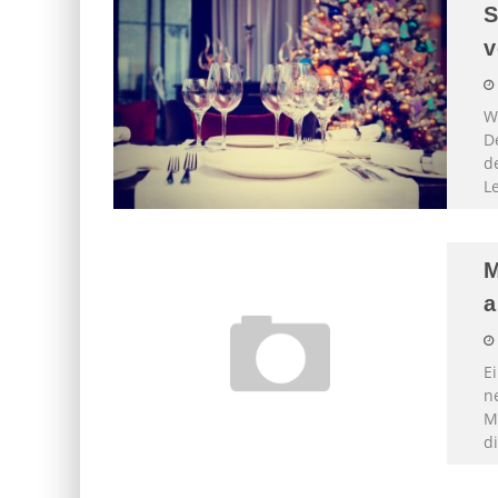
S
v
W
De
d
L
M
a
E
n
M
d