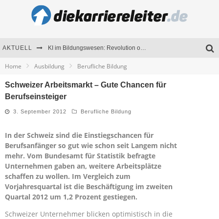
AKTUELL
KI im Bildungswesen: Revolution oder Risiko für Schulen und Universitäten?
Home
Ausbildung
Berufliche Bildung
Bewerben 2026: Was sich verändert hat
Schweizer Arbeitsmarkt – Gute Chancen für
Seminare als Motivationsmotor – Wie Weiterbildung Mitarbeiter nachhaltig begeistert
Berufseinsteiger
Mitarbeitenden-Schulungen erfolgreich planen – Ratgeber für Unternehmen
3. September 2012
Berufliche Bildung
In der Schweiz sind die Einstiegschancen für
Berufsanfänger so gut wie schon seit Langem nicht
mehr. Vom Bundesamt für Statistik befragte
Unternehmen gaben an, weitere Arbeitsplätze
schaffen zu wollen. Im Vergleich zum
Vorjahresquartal ist die Beschäftigung im zweiten
Quartal 2012 um 1,2 Prozent gestiegen.
Schweizer Unternehmer blicken optimistisch in die