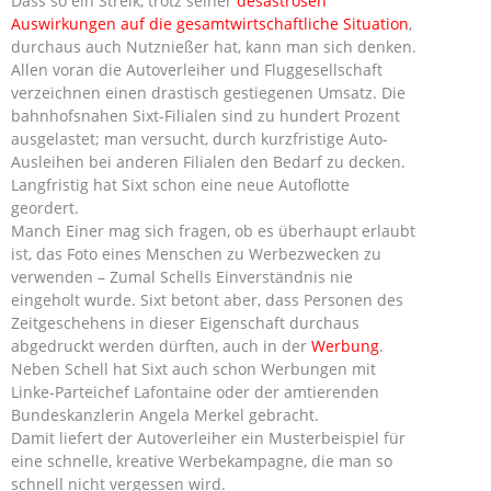
Dass so ein Streik, trotz seiner
desaströsen
Auswirkungen auf die gesamtwirtschaftliche Situation
,
durchaus auch Nutznießer hat, kann man sich denken.
Allen voran die Autoverleiher und Fluggesellschaft
verzeichnen einen drastisch gestiegenen Umsatz. Die
bahnhofsnahen Sixt-Filialen sind zu hundert Prozent
ausgelastet; man versucht, durch kurzfristige Auto-
Ausleihen bei anderen Filialen den Bedarf zu decken.
Langfristig hat Sixt schon eine neue Autoflotte
geordert.
Manch Einer mag sich fragen, ob es überhaupt erlaubt
ist, das Foto eines Menschen zu Werbezwecken zu
verwenden – Zumal Schells Einverständnis nie
eingeholt wurde. Sixt betont aber, dass Personen des
Zeitgeschehens in dieser Eigenschaft durchaus
abgedruckt werden dürften, auch in der
Werbung
.
Neben Schell hat Sixt auch schon Werbungen mit
Linke-Parteichef Lafontaine oder der amtierenden
Bundeskanzlerin Angela Merkel gebracht.
Damit liefert der Autoverleiher ein Musterbeispiel für
eine schnelle, kreative Werbekampagne, die man so
schnell nicht vergessen wird.