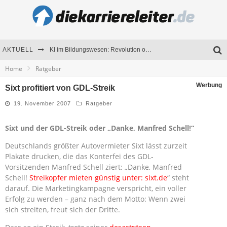
AKTUELL
KI im Bildungswesen: Revolution oder Risiko für Schulen und Universitäten?
Home
Ratgeber
Bewerben 2026: Was sich verändert hat
Werbung
Sixt profitiert von GDL-Streik
Seminare als Motivationsmotor – Wie Weiterbildung Mitarbeiter nachhaltig begeistert
19. November 2007
Ratgeber
Mitarbeitenden-Schulungen erfolgreich planen – Ratgeber für Unternehmen
Sixt und der GDL-Streik oder
„Danke, Manfred Schell!“
Deutschlands größter Autovermieter Sixt lässt zurzeit
Plakate drucken, die das Konterfei des GDL-
Vorsitzenden Manfred Schell ziert: „Danke, Manfred
Schell!
Streikopfer mieten günstig unter: sixt.de
“ steht
darauf. Die Marketingkampagne verspricht, ein voller
Erfolg zu werden – ganz nach dem Motto: Wenn zwei
sich streiten, freut sich der Dritte.