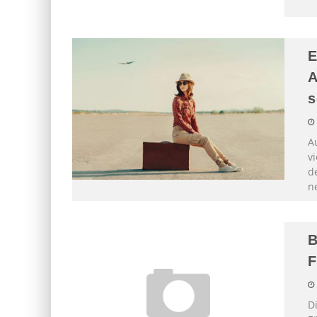
E
A
s
A
v
d
n
B
F
D