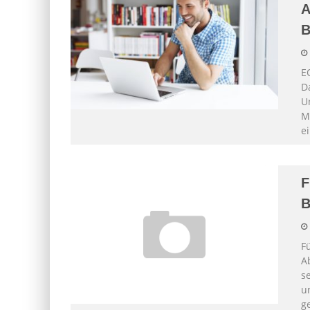
A
B
E
D
U
M
e
F
B
F
A
s
u
g