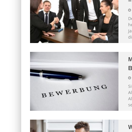
–
D
h
J
d
M
B
S
A
Al
s
W