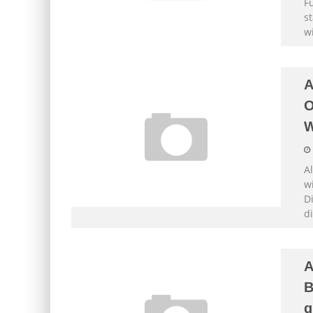
Fü
s
wi
A
O
Al
w
D
d
A
B
g