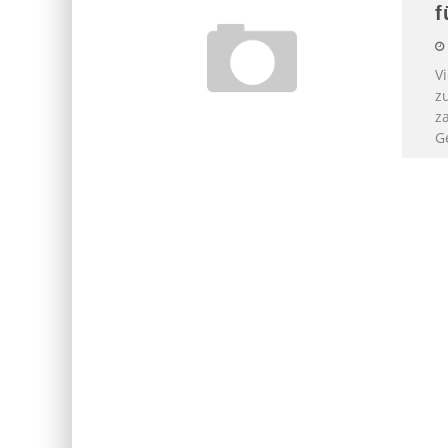
f
V
z
za
G