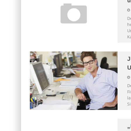
ü
D
h
U
K
J
U
De
F
la
S
„