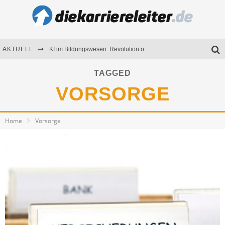
KI im Bildungswesen: Revolution oder Risiko für Schulen und Universitäten?
AKTUELL
Bewerben 2026: Was sich verändert hat
TAGGED
VORSORGE
Seminare als Motivationsmotor – Wie Weiterbildung Mitarbeiter nachhaltig begeistert
Mitarbeitenden-Schulungen erfolgreich planen – Ratgeber für Unternehmen
Home
Vorsorge