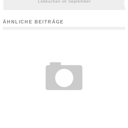
Lebkuchen im September
ÄHNLICHE BEITRÄGE
SCHREIB DICH NICHT AB – LERNE LESEN UND SCHREIBEN!
VOM BUNDESVERBAND FÜR ALPHABETISIERUNG
11. Juni 2008