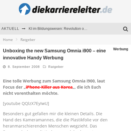
AKTUELL
KI im Bildungswesen: Revolution oder Risiko für Schulen und Universitäten?
Home
Ratgeber
Bewerben 2026: Was sich verändert hat
Werbung
Unboxing the new Samsung Omnia i900 – eine
Seminare als Motivationsmotor – Wie Weiterbildung Mitarbeiter nachhaltig begeistert
innovative Handy Werbung
Mitarbeitenden-Schulungen erfolgreich planen – Ratgeber für Unternehmen
8. September 2008
Ratgeber
Eine tolle Werbung zum Samsung Omnia i900, laut
Focus der „
iPhone-Killer aus Korea
„, die ich Euch
nicht vorenthalten möchte.
[youtube QQlzX7EyIwU]
Besonders gut gefallen mir die kleinen Details. Die
Hand des Kameramannes, die die Plastikfolie vor den
heranmarschierenden Menschen wegzieht. Das