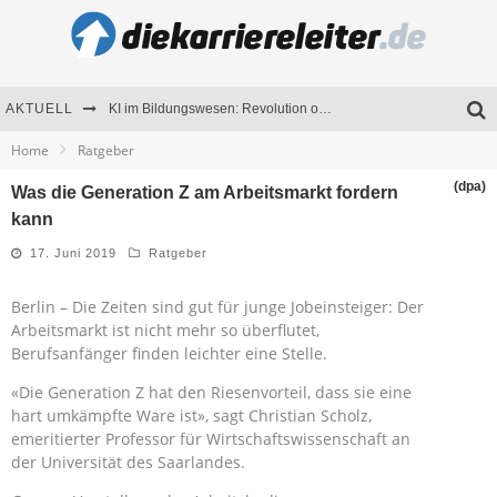
KI im Bildungswesen: Revolution oder Risiko für Schulen und Universitäten?
AKTUELL
Bewerben 2026: Was sich verändert hat
Home
Ratgeber
Seminare als Motivationsmotor – Wie Weiterbildung Mitarbeiter nachhaltig begeistert
(dpa)
Was die Generation Z am Arbeitsmarkt fordern
kann
Mitarbeitenden-Schulungen erfolgreich planen – Ratgeber für Unternehmen
17. Juni 2019
Ratgeber
Berlin – Die Zeiten sind gut für junge Jobeinsteiger: Der
Arbeitsmarkt ist nicht mehr so überflutet,
Berufsanfänger finden leichter eine Stelle.
«Die Generation Z hat den Riesenvorteil, dass sie eine
hart umkämpfte Ware ist», sagt Christian Scholz,
emeritierter Professor für Wirtschaftswissenschaft an
der Universität des Saarlandes.