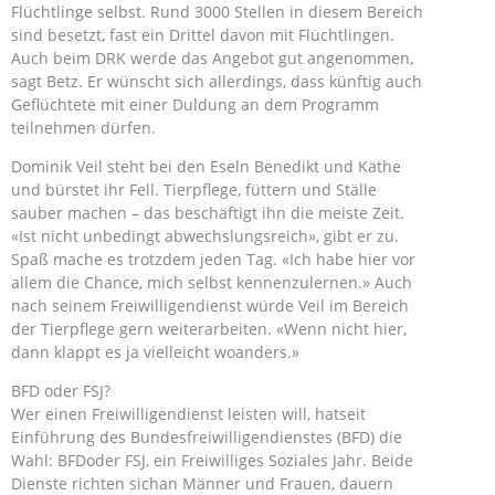
Flüchtlinge selbst. Rund 3000 Stellen in diesem Bereich
sind besetzt, fast ein Drittel davon mit Flüchtlingen.
Auch beim DRK werde das Angebot gut angenommen,
sagt Betz. Er wünscht sich allerdings, dass künftig auch
Geflüchtete mit einer Duldung an dem Programm
teilnehmen dürfen.
Dominik Veil steht bei den Eseln Benedikt und Käthe
und bürstet ihr Fell. Tierpflege, füttern und Ställe
sauber machen – das beschäftigt ihn die meiste Zeit.
«Ist nicht unbedingt abwechslungsreich», gibt er zu.
Spaß mache es trotzdem jeden Tag. «Ich habe hier vor
allem die Chance, mich selbst kennenzulernen.» Auch
nach seinem Freiwilligendienst würde Veil im Bereich
der Tierpflege gern weiterarbeiten. «Wenn nicht hier,
dann klappt es ja vielleicht woanders.»
BFD oder FSJ?
Wer einen Freiwilligendienst leisten will, hatseit
Einführung des Bundesfreiwilligendienstes (BFD) die
Wahl: BFDoder FSJ, ein Freiwilliges Soziales Jahr. Beide
Dienste richten sichan Männer und Frauen, dauern