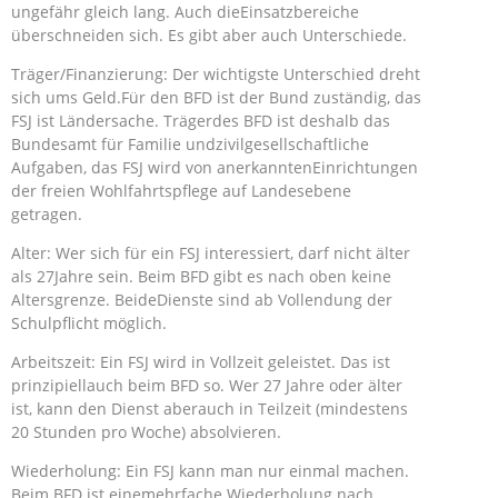
ungefähr gleich lang. Auch dieEinsatzbereiche
überschneiden sich. Es gibt aber auch Unterschiede.
Träger/Finanzierung: Der wichtigste Unterschied dreht
sich ums Geld.Für den BFD ist der Bund zuständig, das
FSJ ist Ländersache. Trägerdes BFD ist deshalb das
Bundesamt für Familie undzivilgesellschaftliche
Aufgaben, das FSJ wird von anerkanntenEinrichtungen
der freien Wohlfahrtspflege auf Landesebene
getragen.
Alter: Wer sich für ein FSJ interessiert, darf nicht älter
als 27Jahre sein. Beim BFD gibt es nach oben keine
Altersgrenze. BeideDienste sind ab Vollendung der
Schulpflicht möglich.
Arbeitszeit: Ein FSJ wird in Vollzeit geleistet. Das ist
prinzipiellauch beim BFD so. Wer 27 Jahre oder älter
ist, kann den Dienst aberauch in Teilzeit (mindestens
20 Stunden pro Woche) absolvieren.
Wiederholung: Ein FSJ kann man nur einmal machen.
Beim BFD ist einemehrfache Wiederholung nach