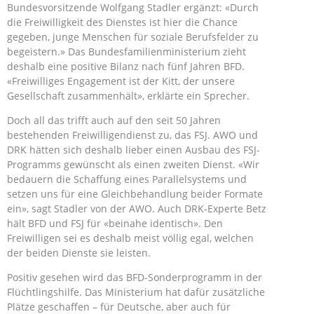
Bundesvorsitzende Wolfgang Stadler ergänzt: «Durch
die Freiwilligkeit des Dienstes ist hier die Chance
gegeben, junge Menschen für soziale Berufsfelder zu
begeistern.» Das Bundesfamilienministerium zieht
deshalb eine positive Bilanz nach fünf Jahren BFD.
«Freiwilliges Engagement ist der Kitt, der unsere
Gesellschaft zusammenhält», erklärte ein Sprecher.
Doch all das trifft auch auf den seit 50 Jahren
bestehenden Freiwilligendienst zu, das FSJ. AWO und
DRK hätten sich deshalb lieber einen Ausbau des FSJ-
Programms gewünscht als einen zweiten Dienst. «Wir
bedauern die Schaffung eines Parallelsystems und
setzen uns für eine Gleichbehandlung beider Formate
ein», sagt Stadler von der AWO. Auch DRK-Experte Betz
hält BFD und FSJ für «beinahe identisch». Den
Freiwilligen sei es deshalb meist völlig egal, welchen
der beiden Dienste sie leisten.
Positiv gesehen wird das BFD-Sonderprogramm in der
Flüchtlingshilfe. Das Ministerium hat dafür zusätzliche
Plätze geschaffen – für Deutsche, aber auch für