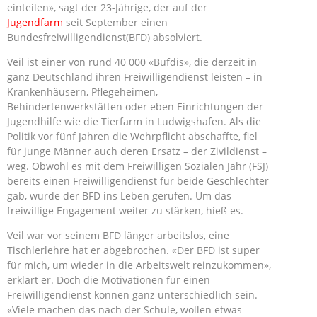
einteilen», sagt der 23-Jährige, der auf der
Jugendfarm
seit September einen
Bundesfreiwilligendienst(BFD) absolviert.
Veil ist einer von rund 40 000 «Bufdis», die derzeit in
ganz Deutschland ihren Freiwilligendienst leisten – in
Krankenhäusern, Pflegeheimen,
Behindertenwerkstätten oder eben Einrichtungen der
Jugendhilfe wie die Tierfarm in Ludwigshafen. Als die
Politik vor fünf Jahren die Wehrpflicht abschaffte, fiel
für junge Männer auch deren Ersatz – der Zivildienst –
weg. Obwohl es mit dem Freiwilligen Sozialen Jahr (FSJ)
bereits einen Freiwilligendienst für beide Geschlechter
gab, wurde der BFD ins Leben gerufen. Um das
freiwillige Engagement weiter zu stärken, hieß es.
Veil war vor seinem BFD länger arbeitslos, eine
Tischlerlehre hat er abgebrochen. «Der BFD ist super
für mich, um wieder in die Arbeitswelt reinzukommen»,
erklärt er. Doch die Motivationen für einen
Freiwilligendienst können ganz unterschiedlich sein.
«Viele machen das nach der Schule, wollen etwas