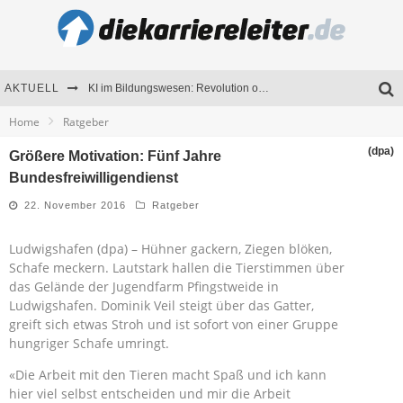
AKTUELL
KI im Bildungswesen: Revolution oder Risiko für Schulen und Universitäten?
Home
Ratgeber
Bewerben 2026: Was sich verändert hat
(dpa)
Größere Motivation: Fünf Jahre
Seminare als Motivationsmotor – Wie Weiterbildung Mitarbeiter nachhaltig begeistert
Bundesfreiwilligendienst
Mitarbeitenden-Schulungen erfolgreich planen – Ratgeber für Unternehmen
22. November 2016
Ratgeber
Ludwigshafen (dpa) – Hühner gackern, Ziegen blöken,
Schafe meckern. Lautstark hallen die Tierstimmen über
das Gelände der Jugendfarm Pfingstweide in
Ludwigshafen. Dominik Veil steigt über das Gatter,
greift sich etwas Stroh und ist sofort von einer Gruppe
hungriger Schafe umringt.
«Die Arbeit mit den Tieren macht Spaß und ich kann
hier viel selbst entscheiden und mir die Arbeit