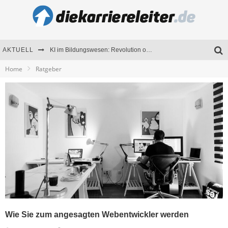
AKTUELL
KI im Bildungswesen: Revolution oder Risiko für Schulen und Universitäten?
Home
Ratgeber
Bewerben 2026: Was sich verändert hat
Seminare als Motivationsmotor – Wie Weiterbildung Mitarbeiter nachhaltig begeistert
Mitarbeitenden-Schulungen erfolgreich planen – Ratgeber für Unternehmen
Wie Sie zum angesagten Webentwickler werden