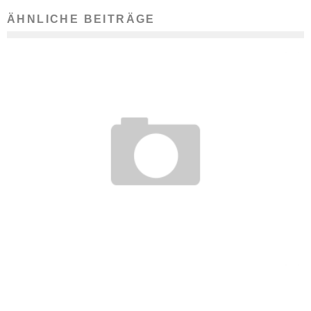
ÄHNLICHE BEITRÄGE
QUEREINSTEIGER ALS LEHRER: GUTE IDEE ODER ZWEITE
WAHL?
30. Oktober 2017