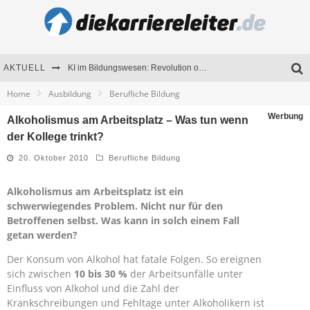
AKTUELL
KI im Bildungswesen: Revolution oder Risiko für Schulen und Universitäten?
Home
Ausbildung
Berufliche Bildung
Bewerben 2026: Was sich verändert hat
Werbung
Alkoholismus am Arbeitsplatz – Was tun wenn
Seminare als Motivationsmotor – Wie Weiterbildung Mitarbeiter nachhaltig begeistert
der Kollege trinkt?
Mitarbeitenden-Schulungen erfolgreich planen – Ratgeber für Unternehmen
20. Oktober 2010
Berufliche Bildung
Alkoholismus am Arbeitsplatz ist ein
schwerwiegendes Problem. Nicht nur für den
Betroffenen selbst. Was kann in solch einem Fall
getan werden?
Der Konsum von Alkohol hat fatale Folgen. So ereignen
sich zwischen
10 bis 30 %
der Arbeitsunfälle unter
Einfluss von Alkohol und die Zahl der
Krankschreibungen und Fehltage unter Alkoholikern ist