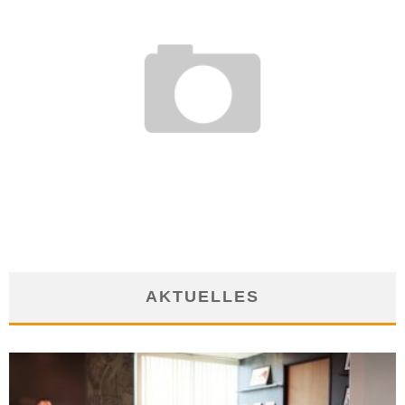
EIN GANZ NORMALER JOB? TECHNISCHE BERUFE BEI DER
BUNDESWEHR
8. Mai 2017
AKTUELLES