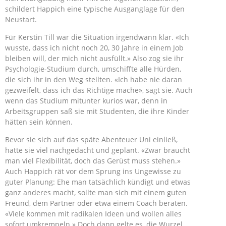
schildert Happich eine typische Ausganglage für den
Neustart.
Für Kerstin Till war die Situation irgendwann klar. «Ich
wusste, dass ich nicht noch 20, 30 Jahre in einem Job
bleiben will, der mich nicht ausfüllt.» Also zog sie ihr
Psychologie-Studium durch, umschiffte alle Hürden,
die sich ihr in den Weg stellten. «Ich habe nie daran
gezweifelt, dass ich das Richtige mache», sagt sie. Auch
wenn das Studium mitunter kurios war, denn in
Arbeitsgruppen saß sie mit Studenten, die ihre Kinder
hätten sein können.
Bevor sie sich auf das späte Abenteuer Uni einließ,
hatte sie viel nachgedacht und geplant. «Zwar braucht
man viel Flexibilität, doch das Gerüst muss stehen.»
Auch Happich rät vor dem Sprung ins Ungewisse zu
guter Planung: Ehe man tatsächlich kündigt und etwas
ganz anderes macht, sollte man sich mit einem guten
Freund, dem Partner oder etwa einem Coach beraten.
«Viele kommen mit radikalen Ideen und wollen alles
sofort umkrempeln.» Doch dann gelte es, die Wurzel