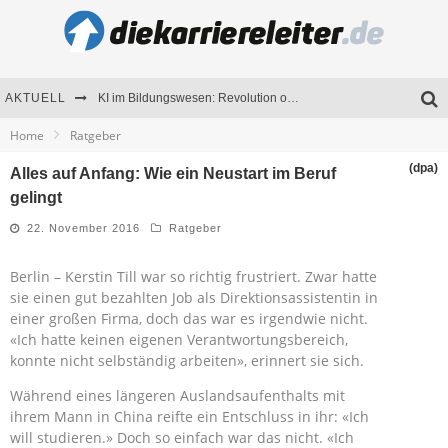
AKTUELL
KI im Bildungswesen: Revolution oder Risiko für Schulen und Universitäten?
Home
Ratgeber
Bewerben 2026: Was sich verändert hat
(dpa)
Alles auf Anfang: Wie ein Neustart im Beruf
Seminare als Motivationsmotor – Wie Weiterbildung Mitarbeiter nachhaltig begeistert
gelingt
Mitarbeitenden-Schulungen erfolgreich planen – Ratgeber für Unternehmen
22. November 2016
Ratgeber
Berlin – Kerstin Till war so richtig frustriert. Zwar hatte
sie einen gut bezahlten Job als Direktionsassistentin in
einer großen Firma, doch das war es irgendwie nicht.
«Ich hatte keinen eigenen Verantwortungsbereich,
konnte nicht selbständig arbeiten», erinnert sie sich.
Während eines längeren Auslandsaufenthalts mit
ihrem Mann in China reifte ein Entschluss in ihr: «Ich
will studieren.» Doch so einfach war das nicht. «Ich