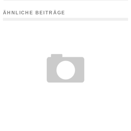
ÄHNLICHE BEITRÄGE
FLUGZEUGMECHANIKER/FLUGGERÄTMECHANIKER – BERUF
MIT ZUKUNFT
29. Juli 2009