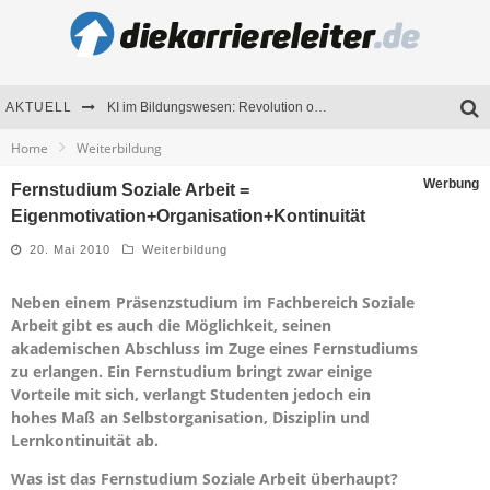
AKTUELL
KI im Bildungswesen: Revolution oder Risiko für Schulen und Universitäten?
Home
Weiterbildung
Bewerben 2026: Was sich verändert hat
Werbung
Fernstudium Soziale Arbeit =
Seminare als Motivationsmotor – Wie Weiterbildung Mitarbeiter nachhaltig begeistert
Eigenmotivation+Organisation+Kontinuität
Mitarbeitenden-Schulungen erfolgreich planen – Ratgeber für Unternehmen
20. Mai 2010
Weiterbildung
Neben einem Präsenzstudium im Fachbereich Soziale
Arbeit gibt es auch die Möglichkeit, seinen
akademischen Abschluss im Zuge eines Fernstudiums
zu erlangen. Ein Fernstudium bringt zwar einige
Vorteile mit sich, verlangt Studenten jedoch ein
hohes Maß an Selbstorganisation, Disziplin und
Lernkontinuität ab.
Was ist das Fernstudium Soziale Arbeit überhaupt?