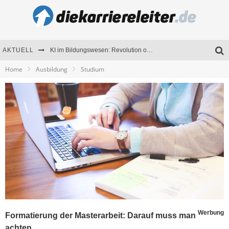
AKTUELL
KI im Bildungswesen: Revolution oder Risiko für Schulen und Universitäten?
Home
Ausbildung
Studium
Bewerben 2026: Was sich verändert hat
Seminare als Motivationsmotor – Wie Weiterbildung Mitarbeiter nachhaltig begeistert
Mitarbeitenden-Schulungen erfolgreich planen – Ratgeber für Unternehmen
Werbung
Formatierung der Masterarbeit: Darauf muss man
achten