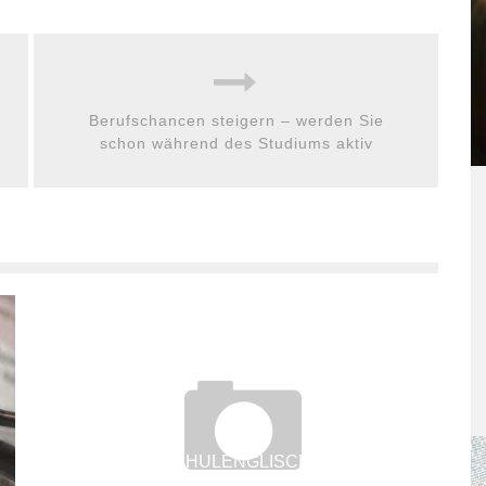
Berufschancen steigern – werden Sie
schon während des Studiums aktiv
WENN DAS SCHULENGLISCH NICHT MEHR