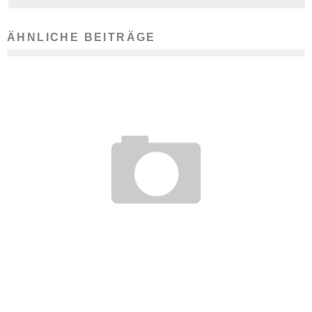
ÄHNLICHE BEITRÄGE
MITARBEITERWOHNUNGEN SIND WIEDER IM TREND
25. Oktober 2019