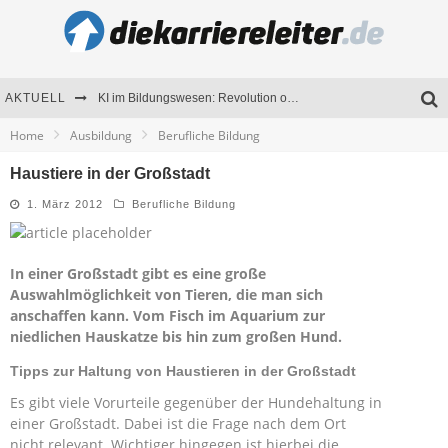
AKTUELL
KI im Bildungswesen: Revolution oder Risiko für Schulen und Universitäten?
Home
Ausbildung
Berufliche Bildung
Bewerben 2026: Was sich verändert hat
Haustiere in der Großstadt
Seminare als Motivationsmotor – Wie Weiterbildung Mitarbeiter nachhaltig begeistert
1. März 2012
Berufliche Bildung
Mitarbeitenden-Schulungen erfolgreich planen – Ratgeber für Unternehmen
In einer Großstadt gibt es eine große
Auswahlmöglichkeit von Tieren, die man sich
anschaffen kann. Vom Fisch im Aquarium zur
niedlichen Hauskatze bis hin zum großen Hund.
Tipps zur Haltung von Haustieren in der Großstadt
Es gibt viele Vorurteile gegenüber der Hundehaltung in
einer Großstadt. Dabei ist die Frage nach dem Ort
nicht relevant. Wichtiger hingegen ist hierbei die