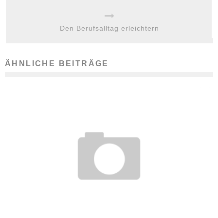
Den Berufsalltag erleichtern
ÄHNLICHE BEITRÄGE
INNERE UHR – PERSÖNLICHER TAGESRHYTHMUS
BEEINFLUSST LEISTUNGSFÄHIGKEIT
3. Februar 2011