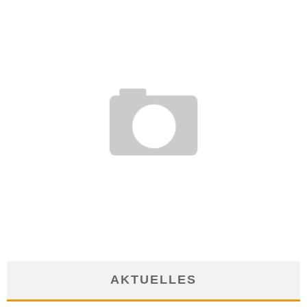
BERUFSEINSTIEG NACH DEM STUDIUM: TRAINEE-STELLEN IN
BERLIN
2. März 2012
AKTUELLES