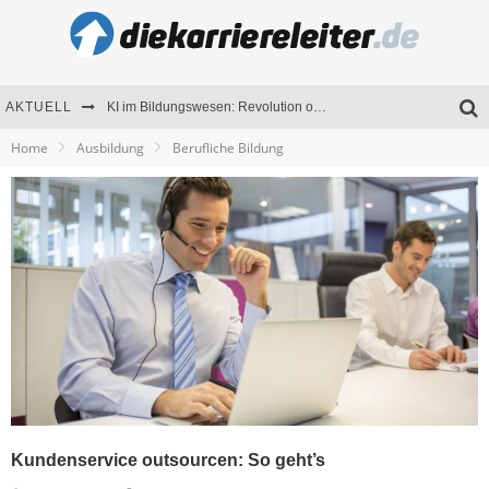
AKTUELL
KI im Bildungswesen: Revolution oder Risiko für Schulen und Universitäten?
Home
Ausbildung
Berufliche Bildung
Bewerben 2026: Was sich verändert hat
Seminare als Motivationsmotor – Wie Weiterbildung Mitarbeiter nachhaltig begeistert
Mitarbeitenden-Schulungen erfolgreich planen – Ratgeber für Unternehmen
Kundenservice outsourcen: So geht’s