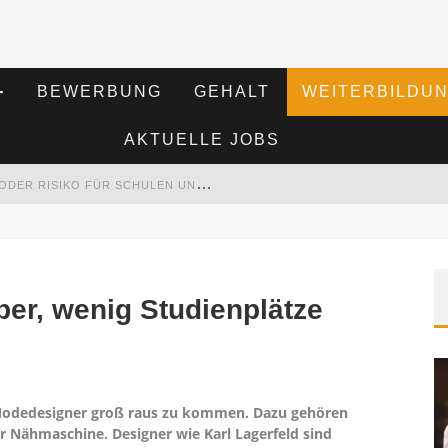
BEWERBUNG
GEHALT
WEITERBILDU
AKTUELLE JOBS
K
I IM BILDUNGSWESEN: REVOLUTION ODER RISIKO FÜR SCHULEN UND UNIVERSITÄTEN?
RT HAT
S
EMINARE ALS MOTIVATIONSMOTOR – WIE WEITERBILDUNG MITARBEITER NACHHALTIG BEGEISTERT
er, wenig Studienplätze
M
ITARBEITENDEN-SCHULUNGEN ERFOLGREICH PLANEN – RATGEBER FÜR UNTERNEHMEN
 Modedesigner groß raus zu kommen. Dazu gehören
r Nähmaschine. Designer wie Karl Lagerfeld sind