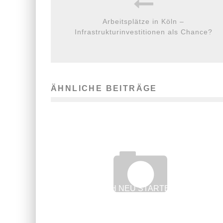
Arbeitsplätze in Köln –
Infrastrukturinvestitionen als Chance?
ÄHNLICHE BEITRÄGE
ERFOLGREICH NEU STARTEN – AUCH MIT
ÜBER 50!
15. Oktober 2015