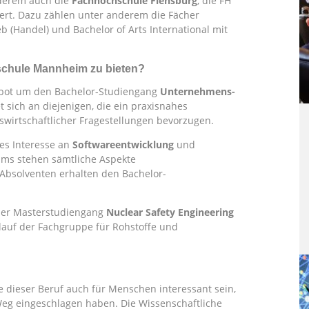
derem auch die
Fachhochschule Flensburg
, die FH
tert. Dazu zählen unter anderem die Fächer
 (Handel) und Bachelor of Arts International mit
schule Mannheim zu bieten?
bot um den Bachelor-Studiengang
Unternehmens-
t sich an diejenigen, die ein praxisnahes
swirtschaftlicher Fragestellungen bevorzugen.
es Interesse an
Softwareentwicklung
und
ms stehen sämtliche Aspekte
 Absolventen erhalten den Bachelor-
 der Masterstudiengang
Nuclear Safety Engineering
islauf der Fachgruppe für Rohstoffe und
e dieser Beruf auch für Menschen interessant sein,
Weg eingeschlagen haben. Die Wissenschaftliche