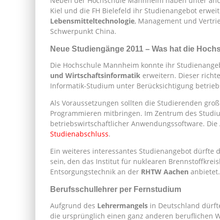
Neben der Hochschule Mannheim haben unter an
Kiel und die FH Bielefeld ihr Studienangebot erwei
Lebensmitteltechnologie
, Management und Vertrieb
Schwerpunkt China.
Neue Studiengänge 2011 – Was hat die Hoch
Die Hochschule Mannheim konnte ihr Studienange
und Wirtschaftsinformatik
erweitern. Dieser richte
Informatik-Studium unter Berücksichtigung betrieb
Als Voraussetzungen sollten die Studierenden groß
Programmieren mitbringen. Im Zentrum des Studiu
betriebswirtschaftlicher Anwendungssoftware. Die
Studienabschluss
.
Ein weiteres interessantes Studienangebot dürfte
sein, den das Institut für nuklearen Brennstoffkre
Entsorgungstechnik an der
RHTW Aachen
anbietet.
Berufsschullehrer per Fernstudium
Aufgrund des
Lehrermangels
in Deutschland dürft
die ursprünglich einen ganz anderen beruflichen 