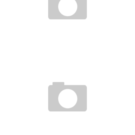
STUDIENGANG HEBAMMENWISSENSCHAFT
19. September 2013
STUDIEREN NEBEN DEM BERUF – WENN FEIERABEND ZU
EINEM FREMDWORT WIRD
14. Januar 2009