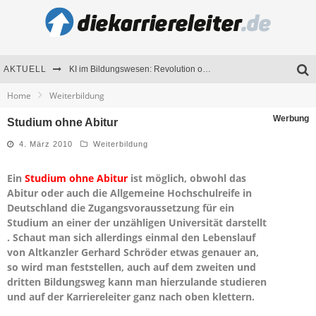
AKTUELL
KI im Bildungswesen: Revolution oder Risiko für Schulen und Universitäten?
Home
Weiterbildung
Bewerben 2026: Was sich verändert hat
Werbung
Studium ohne Abitur
Seminare als Motivationsmotor – Wie Weiterbildung Mitarbeiter nachhaltig begeistert
4. März 2010
Weiterbildung
Mitarbeitenden-Schulungen erfolgreich planen – Ratgeber für Unternehmen
Ein
Studium ohne Abitur
ist möglich, obwohl das
Abitur oder auch die Allgemeine Hochschulreife
in
Deutschland die Zugangsvoraussetzung für ein
Studium an einer der unzähligen Universität dar
stellt
. Schaut man sich allerdings einmal den Lebenslauf
von Altkanzler Gerhard Schröder etwas genauer an,
so wird man feststellen, auch auf dem zweiten und
dritten Bildungsweg kann man hierzulande studieren
und auf der Karriereleiter ganz nach oben klettern.