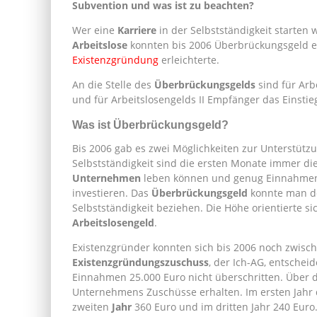
Subvention und was ist zu beachten?
Wer eine
Karriere
in der Selbstständigkeit starten w
Arbeitslose
konnten bis 2006 Überbrückungsgeld erh
Existenzgründung
erleichterte.
An die Stelle des
Überbrückungsgelds
sind für Ar
und für Arbeitslosengelds II Empfänger das Einstie
Was ist Überbrückungsgeld?
Bis 2006 gab es zwei Möglichkeiten zur Unterstütz
Selbstständigkeit sind die ersten Monate immer di
Unternehmen
leben können und genug Einnahmen h
investieren. Das
Überbrückungsgeld
konnte man de
Selbstständigkeit beziehen. Die Höhe orientierte 
Arbeitslosengeld
.
Existenzgründer konnten sich bis 2006 noch zwi
Existenzgründungszuschuss
, der Ich-AG, entscheid
Einnahmen 25.000 Euro nicht überschritten. Über d
Unternehmens Zuschüsse erhalten. Im ersten Jahr 
zweiten
Jahr
360 Euro und im dritten Jahr 240 Euro