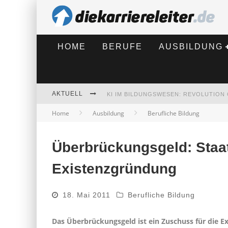
HOME
BERUFE
AUSBILDUNG
AKTUELL
Home
Ausbildung
Berufliche Bildung
BEWERBEN 2026: WAS SICH VERÄNDE
Überbrückungsgeld: Staat
Existenzgründung
18. Mai 2011
Berufliche Bildung
Das Überbrückungsgeld ist ein Zuschuss für die 