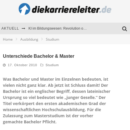
AKTUELL
KI im Bildungswesen: Revolution oder Risiko für Schulen und Universitäten?
Home
Ausbildung
Studium
Bewerben 2026: Was sich verändert hat
Seminare als Motivationsmotor – Wie Weiterbildung Mitarbeiter nachhaltig begeistert
Unterschiede Bachelor & Master
Mitarbeitenden-Schulungen erfolgreich planen – Ratgeber für Unternehmen
17. Oktober 2010
Studium
Was Bachelor und Master im Einzelnen bedeuten, ist
vielen nicht ganz klar. Ab jetzt ist Schluss damit! Der
Bachelor ist ein englischer Begriff, dessen lateinischer
Ursprung so viel bedeutet wie „junger Geselle.“ Der
Titel verkörpert den ersten akademischen Grad der
wissenschaftlichen Hochschulausbildung. Für die
Zulassung zum Masterstudium ist der vorher
gemachte Bachelor Pflicht.