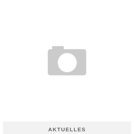
22. August 2010
WORKSHOPS UND TIPPS BEI FEHLENDER MOTIVATION IM
STUDIUM
17. Januar 2014
AKTUELLES