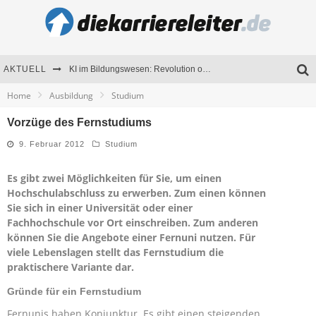
AKTUELL
KI im Bildungswesen: Revolution oder Risiko für Schulen und Universitäten?
Home
Ausbildung
Studium
Bewerben 2026: Was sich verändert hat
Vorzüge des Fernstudiums
Seminare als Motivationsmotor – Wie Weiterbildung Mitarbeiter nachhaltig begeistert
9. Februar 2012
Studium
Mitarbeitenden-Schulungen erfolgreich planen – Ratgeber für Unternehmen
Es gibt zwei Möglichkeiten für Sie, um einen
Hochschulabschluss zu erwerben. Zum einen können
Sie sich in einer Universität oder einer
Fachhochschule vor Ort einschreiben. Zum anderen
können Sie die Angebote einer Fernuni nutzen. Für
viele Lebenslagen stellt das Fernstudium die
praktischere Variante dar.
Gründe für ein Fernstudium
Fernunis haben Konjunktur. Es gibt einen steigenden