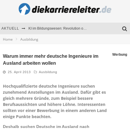
AKTUELL
KI im Bildungswesen: Revolution oder Risiko für Schulen und Universitäten?
Home
Ausbildung
Bewerben 2026: Was sich verändert hat
Seminare als Motivationsmotor – Wie Weiterbildung Mitarbeiter nachhaltig begeistert
Werbung
Warum immer mehr deutsche Ingenieure im
Ausland arbeiten wollen
Mitarbeitenden-Schulungen erfolgreich planen – Ratgeber für Unternehmen
25. April 2013
Ausbildung
Hochqualifizierte deutsche Ingenieure suchen
zunehmend Anstellungen im Ausland. Dafür gibt es
gleich mehrere Gründe, zum Beispiel bessere
Berufsaussichten und höhere Löhne. Interessenten
sollten vor einer Bewerbung in einem anderen Land
einige Punkte beachten.
Deshalb suchen Deutsche im Ausland nach