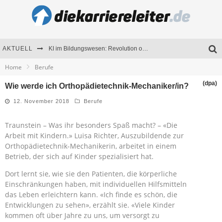
AKTUELL
KI im Bildungswesen: Revolution oder Risiko für Schulen und Universitäten?
Home
Berufe
Bewerben 2026: Was sich verändert hat
(dpa)
Wie werde ich Orthopädietechnik-Mechaniker/in?
Seminare als Motivationsmotor – Wie Weiterbildung Mitarbeiter nachhaltig begeistert
12. November 2018
Berufe
Mitarbeitenden-Schulungen erfolgreich planen – Ratgeber für Unternehmen
Traunstein – Was ihr besonders Spaß macht? – «Die
Arbeit mit Kindern.» Luisa Richter, Auszubildende zur
Orthopädietechnik-Mechanikerin, arbeitet in einem
Betrieb, der sich auf Kinder spezialisiert hat.
Dort lernt sie, wie sie den Patienten, die körperliche
Einschränkungen haben, mit individuellen Hilfsmitteln
das Leben erleichtern kann. «Ich finde es schön, die
Entwicklungen zu sehen», erzählt sie. «Viele Kinder
kommen oft über Jahre zu uns, um versorgt zu