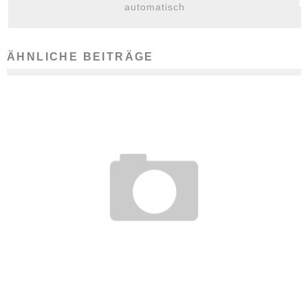
automatisch
ÄHNLICHE BEITRÄGE
SCHWARZARBEIT: SCHADEN NICHT NUR FÜR DEN STAAT
22. Januar 2009