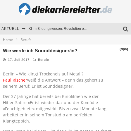
AKTUELL
KI im Bildungswesen: Revolution oder Risiko für Schulen und Universitäten?
Home
Berufe
Bewerben 2026: Was sich verändert hat
(dpa)
Wie werde ich Sounddesigner/in?
Seminare als Motivationsmotor – Wie Weiterbildung Mitarbeiter nachhaltig begeistert
17. Juli 2017
Berufe
Mitarbeitenden-Schulungen erfolgreich planen – Ratgeber für Unternehmen
Berlin – Wie klingt Trockeneis auf Metall?
Paul Rischer
weiß die Antwort – denn das gehört zu
seinem Beruf: Er ist Sounddesigner.
Der 37-Jährige hat bereits bei Kinofilmen wie der
Hitler-Satire «Er ist wieder da» und der Komödie
«Feuchtgebiete» mitgewirkt. Bis zu zwei Monate lang
arbeitet er in seinem Tonstudio am perfekten
Klangteppich.