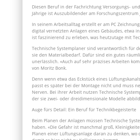
Diesen Beruf in der Fachrichtung Versorgungs- und
Jährige ist Auszubildender am Forschungszentrum J
In seinem Arbeitsalltag erstellt er am PC Zeichnu
digital vernetzten Anlagen eines Gebäudes, etwa in
ist faszinierend zu erleben, was heutzutage mit Tech
Technische Systemplaner sind verantwortlich für 
sie den Materialbedarf. Dafür sind ein gutes räu
unerlässlich. «Auch auf sehr präzises Arbeiten komm
von Moritz Bonk.
Denn wenn etwa das Eckstück eines Lüftungskanals 
passt es später bei der Montage nicht und muss neu
Nerven. Bei ihrer Arbeit nutzen Technische Syste
der sie zwei- oder dreidimensionale Modelle abbil
Auge fürs Detail: Ein Beruf für Technikbegeisterte
Beim Planen der Anlagen müssen Technische Syste
haben. «Die Gefahr ist manchmal groß, Kleinigkeite
Planen einer Lüftungsanlage daran zu denken, wo d