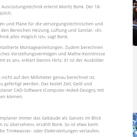
 Ausrüstungstechnik erlernt Moritz Bonk. Der 18-
ülich.
ngen und Pläne für die versorgungstechnischen und
 den Bereichen Heizung, Lüftung und Sanitär. «Es
nik alles möglich ist», sagt Bonk.
detaillierte Montageanleitungen. Zudem berechnen
mliches Vorstellungsvermögen und Mathe-Kenntnisse
t es an», erklärt Dennis Hirtz. Er ist der Ausbilder
nicht auf den Millimeter genau berechnet ist,
 gefertigt werden. Das kostet Zeit, Geld und
mplaner CAD-Software (Computer-Aided-Design), mit
den können.
mplaner immer das Gebäude als Ganzes im Blick
n zu übersehen», erzählt Bonk. So ist etwa beim
ie Trinkwasser- oder Elektroleitungen verlaufen,