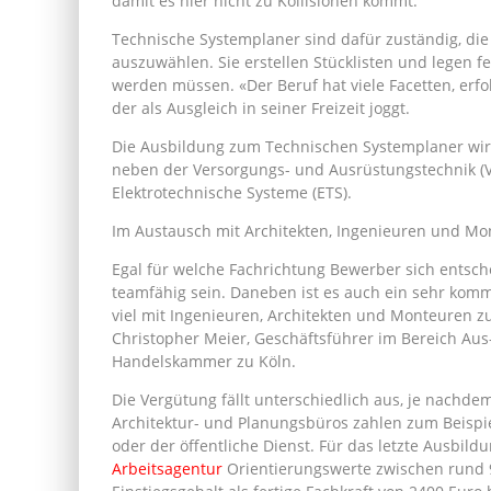
damit es hier nicht zu Kollisionen kommt.
Technische Systemplaner sind dafür zuständig, die
auszuwählen. Sie erstellen Stücklisten und legen fe
werden müssen. «Der Beruf hat viele Facetten, erf
der als Ausgleich in seiner Freizeit joggt.
Die Ausbildung zum Technischen Systemplaner wird
neben der Versorgungs- und Ausrüstungstechnik (V
Elektrotechnische Systeme (ETS).
Im Austausch mit Architekten, Ingenieuren und M
Egal für welche Fachrichtung Bewerber sich entsc
teamfähig sein. Daneben ist es auch ein sehr kom
viel mit Ingenieuren, Architekten und Monteuren 
Christopher Meier, Geschäftsführer im Bereich Aus
Handelskammer zu Köln.
Die Vergütung fällt unterschiedlich aus, je nachde
Architektur- und Planungsbüros zahlen zum Beispiel
oder der öffentliche Dienst. Für das letzte Ausbildu
Arbeitsagentur
Orientierungswerte zwischen rund 9