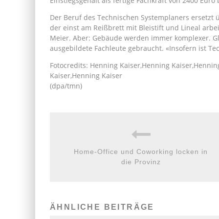
Einstiegsgehalt als fertige Fachkraft von 2400 Euro
Der Beruf des Technischen Systemplaners ersetzt ü
der einst am Reißbrett mit Bleistift und Lineal arbe
Meier. Aber: Gebäude werden immer komplexer. Gle
ausgebildete Fachleute gebraucht. «Insofern ist Te
Fotocredits: Henning Kaiser,Henning Kaiser,Hennin
Kaiser,Henning Kaiser
(dpa/tmn)
Home-Office und Coworking locken in
die Provinz
ÄHNLICHE BEITRÄGE