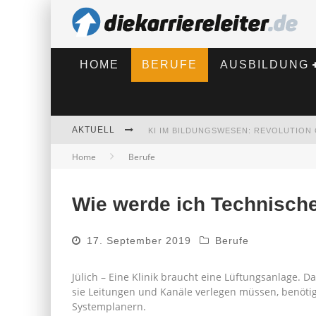
HOME
BERUFE
AUSBILDUNG
AKTUELL
Home
Berufe
BEWERBEN 2026: WAS SICH VERÄNDE
Wie werde ich Technische
17. September 2019
Berufe
Jülich – Eine Klinik braucht eine Lüftungsanlage.
sie Leitungen und Kanäle verlegen müssen, benötig
Systemplanern.