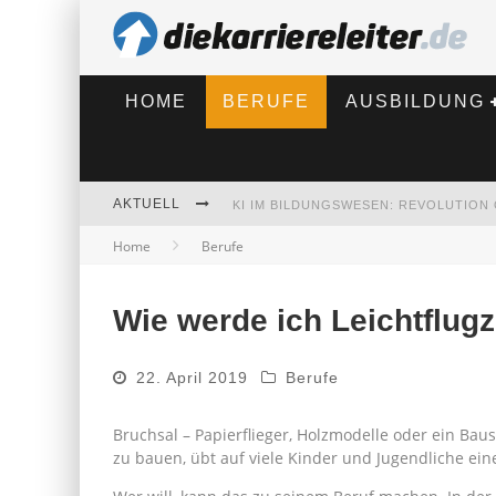
HOME
BERUFE
AUSBILDUNG
AKTUELL
Home
Berufe
BEWERBEN 2026: WAS SICH VERÄNDE
Wie werde ich Leichtflug
22. April 2019
Berufe
Bruchsal – Papierflieger, Holzmodelle oder ein Baus
zu bauen, übt auf viele Kinder und Jugendliche ein