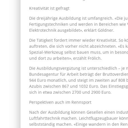
Kreativität ist gefragt
Die dreijährige Ausbildung ist umfangreich. «Die j
Fertigungstechniken und werden in Bereichen wie 
Elektrotechnik ausgebildet», erklärt Göldner.
Die Tätigkeit fordert immer wieder Kreativität. So
auftreten, die sich vorher nicht abzeichneten. «Es
Spezial-Werkzeug selbst bauen muss, um in besond
und dort zu arbeiten», erzählt Frölich.
Die Ausbildungsvergütung ist unterschiedlich – j
Bundesagentur für Arbeit beträgt der Bruttoverdie
944 Euro monatlich, und steigt im zweiten auf 808 b
Azubis zwischen 867 und 1032 Euro. Das Einstiegsg
sich in etwa zwischen 2700 und 2900 Euro.
Perspektiven auch im Rennsport
Nach der Ausbildung können Gesellen einen Indus
Luftfahrttechnik machen. Leichtflugzeugbauer kön
selbstständig machen. «Einige wandern in den Renn