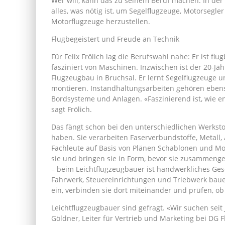
Wer will, kann das zu seinem Beruf machen. In de
alles, was nötig ist, um Segelflugzeuge, Motorsegler
Motorflugzeuge herzustellen.
Flugbegeistert und Freude an Technik
Für Felix Frölich lag die Berufswahl nahe: Er ist flug
fasziniert von Maschinen. Inzwischen ist der 20-Jä
Flugzeugbau in Bruchsal. Er lernt Segelflugzeuge 
montieren. Instandhaltungsarbeiten gehören ebenso
Bordsysteme und Anlagen. «Faszinierend ist, wie en
sagt Frölich.
Das fängt schon bei den unterschiedlichen Werksto
haben. Sie verarbeiten Faserverbundstoffe, Metall,
Fachleute auf Basis von Plänen Schablonen und Mode
sie und bringen sie in Form, bevor sie zusammenge
– beim Leichtflugzeugbauer ist handwerkliches Gesc
Fahrwerk, Steuereinrichtungen und Triebwerk bauen
ein, verbinden sie dort miteinander und prüfen, ob 
Leichtflugzeugbauer sind gefragt. «Wir suchen seit J
Göldner, Leiter für Vertrieb und Marketing bei DG 