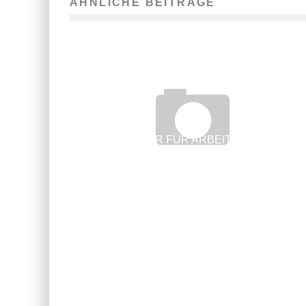
ÄHNLICHE BEITRÄGE
AGENTUR FÜR ARBEIT BERLIN:
ADRESSEN UND INFORMATIONEN
22. März 2012