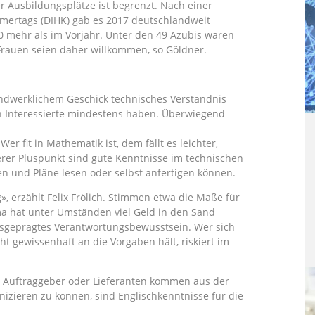
r Ausbildungsplätze ist begrenzt. Nach einer
mmertags (DIHK) gab es 2017 deutschlandweit
0 mehr als im Vorjahr. Unter den 49 Azubis waren
Frauen seien daher willkommen, so Göldner.
werklichem Geschick technisches Verständnis
en Interessierte mindestens haben. Überwiegend
er fit in Mathematik ist, dem fällt es leichter,
rer Pluspunkt sind gute Kenntnisse im technischen
n und Pläne lesen oder selbst anfertigen können.
», erzählt Felix Frölich. Stimmen etwa die Maße für
rma hat unter Umständen viel Geld in den Sand
usgeprägtes Verantwortungsbewusstsein. Wer sich
ht gewissenhaft an die Vorgaben hält, riskiert im
 – Auftraggeber oder Lieferanten kommen aus der
zieren zu können, sind Englischkenntnisse für die