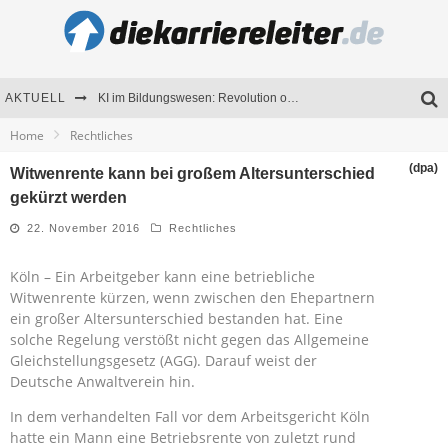
AKTUELL
KI im Bildungswesen: Revolution oder Risiko für Schulen und Universitäten?
Home
Rechtliches
Bewerben 2026: Was sich verändert hat
(dpa)
Witwenrente kann bei großem Altersunterschied
Seminare als Motivationsmotor – Wie Weiterbildung Mitarbeiter nachhaltig begeistert
gekürzt werden
Mitarbeitenden-Schulungen erfolgreich planen – Ratgeber für Unternehmen
22. November 2016
Rechtliches
Köln – Ein Arbeitgeber kann eine betriebliche
Witwenrente kürzen, wenn zwischen den Ehepartnern
ein großer Altersunterschied bestanden hat. Eine
solche Regelung verstößt nicht gegen das Allgemeine
Gleichstellungsgesetz (AGG). Darauf weist der
Deutsche Anwaltverein hin.
In dem verhandelten Fall vor dem Arbeitsgericht Köln
hatte ein Mann eine Betriebsrente von zuletzt rund