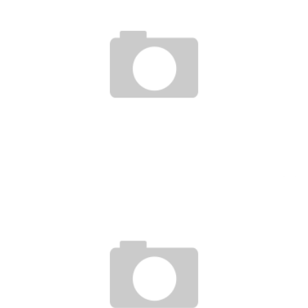
HÜRDEN BEI BETRIEBSBEDINGTER KÜNDIGUNG WÄHREND
ELTERNZEIT
22. November 2016